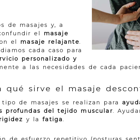
os de masajes y, a
confundir el
masaje
on el
masaje relajante
.
diamos cada caso para
rvicio personalizado y
ente a las necesidades de cada pacien
 qué sirve el masaje descon
e tipo de masajes se realizan para
ayuda
s profundas del tejido muscular
. Ayud
rigidez
y la
fatiga
.
ón de esfuerzo repetitivo (posturas sen