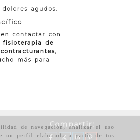
dolores agudos.
cífico
 en contactar con
 fisioterapia de
contracturantes
,
cho más para
Compartir:
ilidad de navegación, analizar el uso
e un perfil elaborado a partir de tus