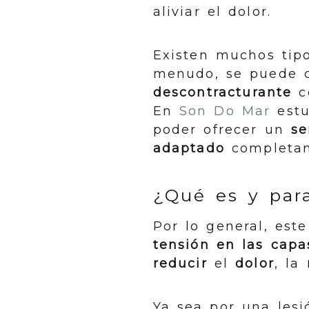
aliviar el dolor.
Existen muchos tip
menudo, se puede 
descontracturante
c
En
Son Do Mar
estu
poder ofrecer un
se
adaptado
completam
¿Qué es y para
Por lo general, est
tensión en las capa
reducir
el
dolor
, la
Ya sea por una lesi