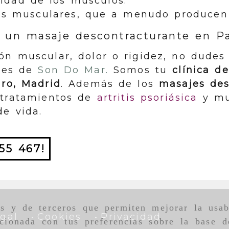
cidad de los músculos.
s musculares, que a menudo producen 
on un masaje descontracturante en Pa
ón muscular, dolor o rigidez, no dudes
ales de
Son Do Mar.
Somos tu
clínica de
iro, Madrid
. Además de los
masajes des
 tratamientos de
artritis psoriásica
y mu
de vida.
55 467!
as y de terceros que permiten mejorar la usab
gal
Cookies
Privacidad
cionada con tus preferencias sobre la base d