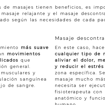
 de masajes tienen beneficios, es impo
l masaje relajante y el masaje descontr
uado según las necesidades de cada pac
Masaje descontra
tamiento
más suave
En este caso, hace
ean
movimientos
cualquier tipo de
licados
que
aliviar el dolor, m
ión general.
y reducir el estrés
 musculares y
zona específica. S
ulación sanguínea
masaje mucho más
ujo de sangre.
necesita ser ejecu
fisioterapeuta con
anatómico y funci
humano.