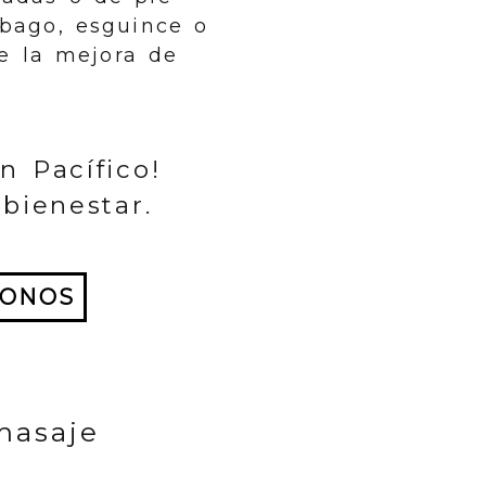
mbago, esguince o
e la mejora de
n Pacífico!
bienestar.
BONOS
masaje