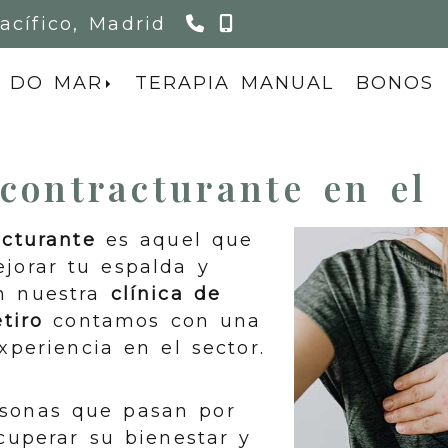
911 155 467
615 075 854
acífico,
Madrid
 DO MAR
TERAPIA MANUAL
BONOS
contracturante en el 
cturante
es aquel que
jorar tu espalda y
En nuestra
clínica de
etiro
contamos con una
xperiencia en el sector.
sonas que pasan por
ecuperar su bienestar y