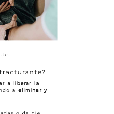
te.
tracturante?
r a liberar la
ando a
eliminar y
tadas o de pie