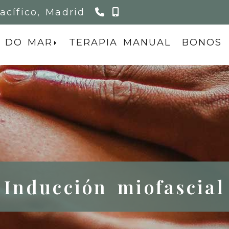
911 155 467
615 075 854
acífico,
Madrid
 DO MAR
TERAPIA MANUAL
BONOS
Inducción miofascial