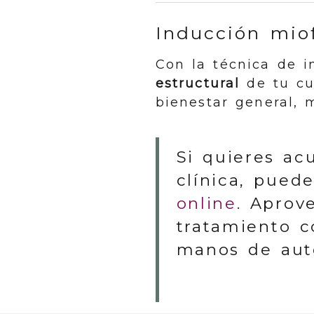
Inducción miof
Con la técnica de 
estructural
de tu cue
bienestar general, 
Si quieres ac
clínica, pued
online
. Aprov
tratamiento 
manos de auté