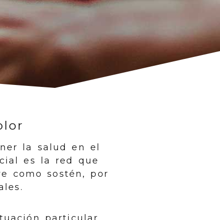
olor
er la salud en el
cial es la red que
ve como sostén, por
ales.
tuación particular