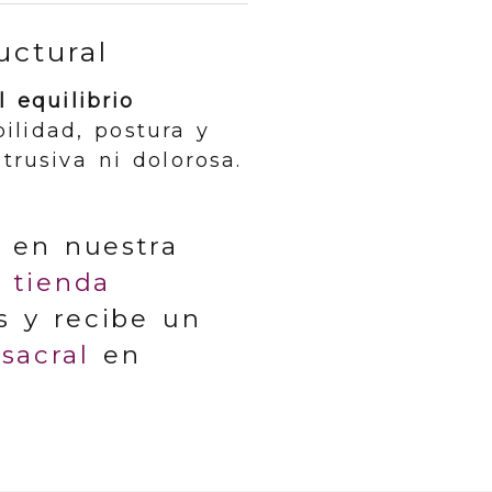
uctural
l equilibrio
ilidad, postura y
rusiva ni dolorosa.
a en nuestra
a
tienda
s y recibe un
sacral
en