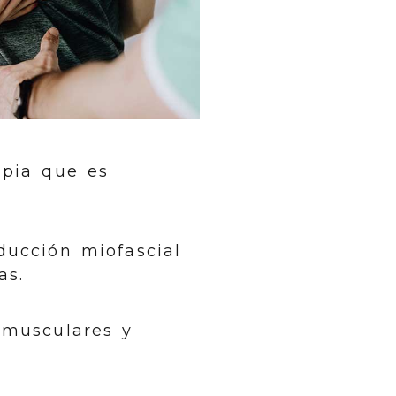
apia que es
ducción miofascial
as.
 musculares y